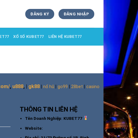
ĐĂNG KÝ
ĐĂNG NHẬP
ET77
XỔ SỐ KUBET77
LIÊN HỆ KUBET77
.com/
,
u888
, |
gk88
|
nổ hũ
|
go99
|
28bet
|
casino
THÔNG TIN LIÊN HỆ
Tên Doanh Nghiệp: KUBET77
Website:
Địa chỉ:
21/73 Đường số 1B, Bình