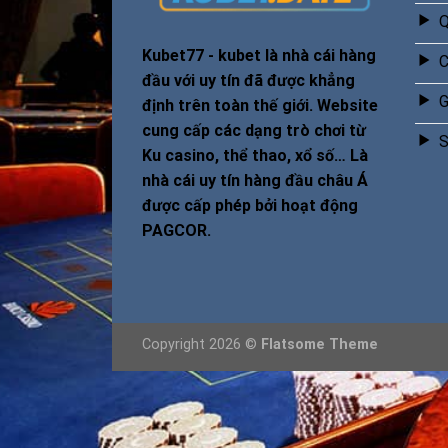
Q
Kubet77 - kubet là nhà cái hàng
C
đầu với uy tín đã được khẳng
G
định trên toàn thế giới. Website
cung cấp các dạng trò chơi từ
S
Ku casino, thể thao, xổ số… Là
nhà cái uy tín hàng đầu châu Á
được cấp phép bởi hoạt động
PAGCOR.
Copyright 2026 ©
Flatsome Theme