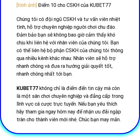
[hình ảnh]
Điểm 10 cho CSKH của KUBET77
Chúng tôi có đội ngũ CSKH và tư vấn viên nhiệt
tình, hỗ trợ chuyên nghiệp người chơi chu đáo.
Đảm bảo bạn sẽ không bao giờ cảm thấy khó
chịu khi liên hệ với nhân viên của chúng tôi. Bạn
có thể liên hệ bộ phận CSKH của chúng tôi thông
qua nhiều kênh khác nhau: Nhân viên sẽ hỗ trợ
nhanh chóng và đưa ra hướng giải quyết tốt,
nhanh chóng nhất tới bạn.
KUBET77
không chỉ là điểm đến tin cậy mà còn
là một sân chơi chuyên nghiệp và đẳng cấp trong
lĩnh vực cá cược trực tuyến. Nếu bạn yêu thích
hãy tham gia ngay hôm nay để nhận ưu đãi ngập
tràn cho thành viên mới nhé. Chúc bạn may mắn.