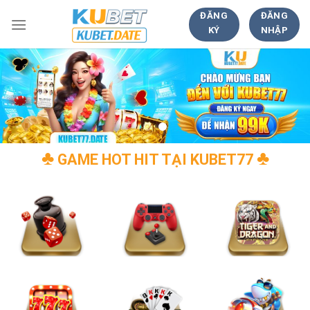
Skip
ĐĂNG
ĐĂNG
to
KÝ
NHẬP
content
♣
♣
GAME HOT HIT TẠI KUBET77