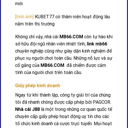
mới.
[hình ảnh]
KUBET77 có thâm niên hoạt động lâu
năm trên thị trường
Không chỉ vậy, nhà cái
MB66.COM
còn tự hào khi
sở hữu đội ngũ nhân viên nhiệt tình,
link mb66
chuyên nghiệp cũng như giày dặn kinh nghiệm để
phục vụ người chơi toàn cầu. Những nỗ lực và sự
cố gắng của
MB66.COM
đã chiếm được cảm
tình của người chơi trên toàn cầu.
Giấy phép kinh doanh
Ngay từ khi thành lập, công ty giải trí của chúng
tôi đã nhanh chóng được cấp phép bởi PAGCOR.
Nhà cái J88
là một trong những cơ quan quốc tế
chuyên cấp giấy phép hoạt động uy tín cho các
tổ chức kinh doanh cá cược trực tuyến. Mọi hoạt