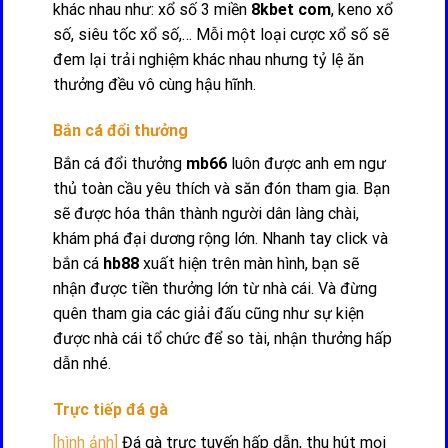
khác nhau như: xổ số 3 miền
8kbet com
, keno xổ
số, siêu tốc xổ số,… Mỗi một loại cược xổ số sẽ
đem lại trải nghiệm khác nhau nhưng tỷ lệ ăn
thưởng đều vô cùng hậu hĩnh.
Bắn cá đổi thưởng
Bắn cá đổi thưởng
mb66
luôn được anh em ngư
thủ toàn cầu yêu thích và săn đón tham gia. Bạn
sẽ được hóa thân thành người dân làng chài,
khám phá đại dương rộng lớn. Nhanh tay click và
bắn cá
hb88
xuất hiện trên màn hình, bạn sẽ
nhận được tiền thưởng lớn từ nhà cái. Và đừng
quên tham gia các giải đấu cũng như sự kiện
được nhà cái tổ chức để so tài, nhận thưởng hấp
dẫn nhé.
Trực tiếp đá gà
[hình ảnh]
Đá gà trực tuyến hấp dẫn, thu hút mọi