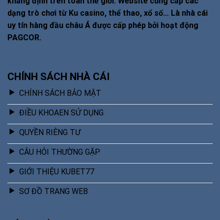
khẳng định trên toàn thế giới. Website cung cấp các
dạng trò chơi từ Ku casino, thể thao, xổ số… Là nhà cái
uy tín hàng đầu châu Á được cấp phép bởi hoạt động
PAGCOR.
CHÍNH SÁCH NHÀ CÁI
CHÍNH SÁCH BẢO MẬT
ĐIỀU KHOAEN SỬ DỤNG
QUYỀN RIÊNG TƯ
CÂU HỎI THƯỜNG GẶP
GIỚI THIỆU KUBET77
SƠ ĐỒ TRANG WEB