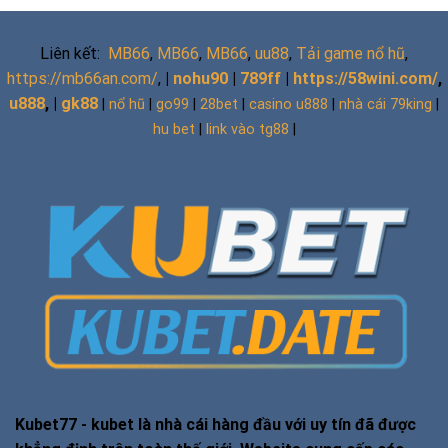
Liên kết:
MB66
,
MB66
,
MB66
,
uu88
,
Tải game nổ hũ
,
https://mb66an.com/
,
|
nohu90
|
789ff
|
https://58wini.com/
,
u888
, |
gk88
|
nổ hũ
|
go99
|
28bet
|
casino u888
|
nhà cái 79king
|
hu bet
|
link vào tg88
|
Kubet77 - kubet là nhà cái hàng đầu với uy tín đã được