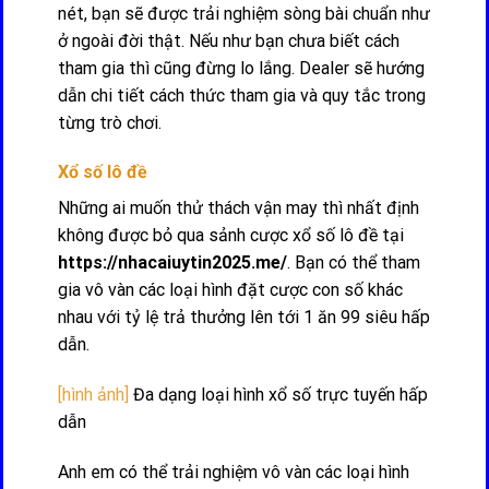
nét, bạn sẽ được trải nghiệm sòng bài chuẩn như
ở ngoài đời thật. Nếu như bạn chưa biết cách
tham gia thì cũng đừng lo lắng. Dealer sẽ hướng
dẫn chi tiết cách thức tham gia và quy tắc trong
từng trò chơi.
Xổ số lô đề
Những ai muốn thử thách vận may thì nhất định
không được bỏ qua sảnh cược xổ số lô đề tại
https://nhacaiuytin2025.me/
. Bạn có thể tham
gia vô vàn các loại hình đặt cược con số khác
nhau với tỷ lệ trả thưởng lên tới 1 ăn 99 siêu hấp
dẫn.
[hình ảnh]
Đa dạng loại hình xổ số trực tuyến hấp
dẫn
Anh em có thể trải nghiệm vô vàn các loại hình